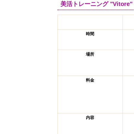
美活トレーニング "Vitor
時間
場所
料金
内容