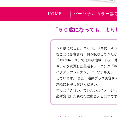
HOME
パーソナルカラー診
「５０歳になっても、より
５０歳になると、２０代、３０代、４
なことに影響され、何を吸収してきた
「Twinkle５０」では町や地域、い
キレイを意識した美活トレーニング「Vi
イクアップレッスン、パーソナルカラ
しています。 また、運動プラス美容を
気軽にお申し付けください。
ずっと『きれい』でいたいとイメージ
必ず変化したあなたに出会えるはずで