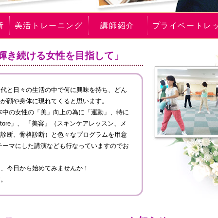
断
美活トレーニング
講師紹介
プライベートレ
輝き続ける女性を目指して」
０代と日々の生活の中で何に興味を持ち、どん
かが顔や身体に現れてくると思います。
え日本中の女性の「美」向上の為に「運動」、特に
tore」、 「美容」（スキンケアレッスン、メ
ー診断、骨格診断）と色々なプログラムを用意
テーマにした講演なども行なっていますのでお
し、今日から始めてみませんか！
す。